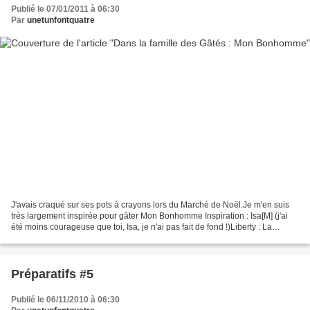
Publié le 07/01/2011 à 06:30
Par
unetunfontquatre
J'avais craqué sur ses pots à crayons lors du Marché de Noël.Je m'en suis
très largement inspirée pour gâter Mon Bonhomme Inspiration : Isa[M] (j'ai
été moins courageuse que toi, Isa, je n'ai pas fait de fond !)Liberty : La
Droguerie, Jean de récup',...
Préparatifs #5
Publié le 06/11/2010 à 06:30