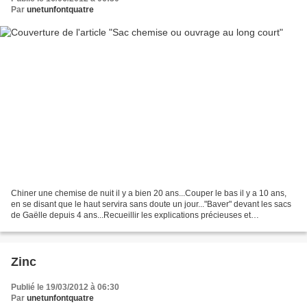
Par
unetunfontquatre
Chiner une chemise de nuit il y a bien 20 ans...Couper le bas il y a 10 ans,
en se disant que le haut servira sans doute un jour..."Baver" devant les sacs
de Gaëlle depuis 4 ans...Recueillir les explications précieuses et
généreuses de Catherine il y...
Zinc
Publié le 19/03/2012 à 06:30
Par
unetunfontquatre