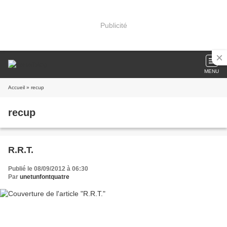
Publicité
MENU
Accueil
» recup
recup
R.R.T.
Publié le 08/09/2012 à 06:30
Par
unetunfontquatre