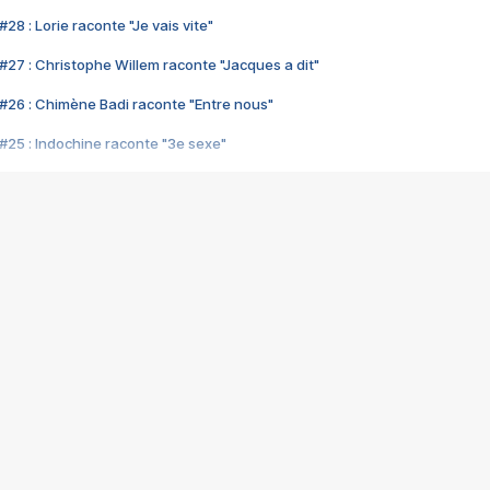
28 : Lorie raconte "Je vais vite"
#27 : Christophe Willem raconte "Jacques a dit"
#26 : Chimène Badi raconte "Entre nous"
#25 : Indochine raconte "3e sexe"
#24 : Zaho raconte "C'est chelou"
#23 : Patrick Bruel raconte "Au café des délices"
#22 : Kyo raconte "Le chemin"
#21 : Nolwenn Leroy raconte "Cassé"
#20 : Patrick Hernandez raconte "Born to be alive"
#19 : Lorie raconte "Près de moi"
#18 : Michael Jones raconte "A nos actes manqués" (avec Jean-Jacque
#17 : Khaled raconte "Aïcha"