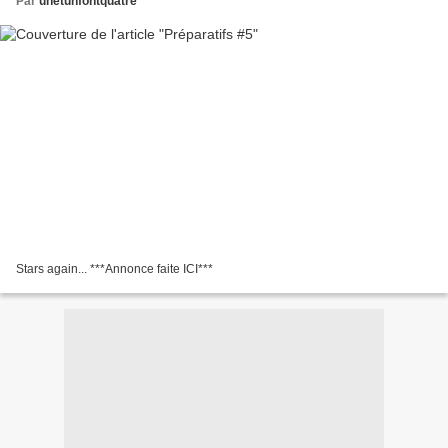
Par
unetunfontquatre
Stars again... ***Annonce faite ICI***