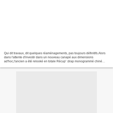
Qui dit travaux, dit quelques réaménagements, pas toujours définitifs.Alors
dans l'attente d'investir dans un nouveau canapé aux dimensions
ad'hoc,l'ancien a été relooké en totale Récup' :drap monogrammé chiné
découpé en bandes pour éliminer une partie...