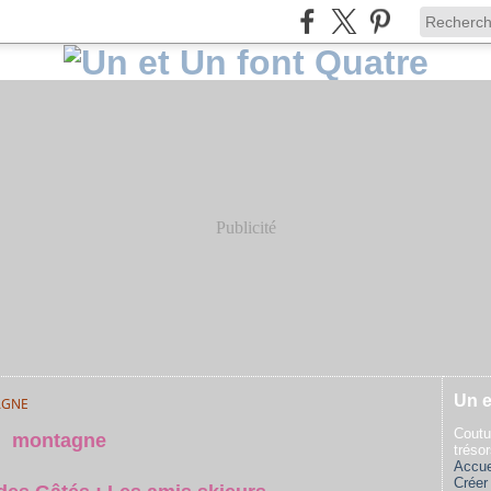
Publicité
Un e
AGNE
Coutu
montagne
tréso
Accue
Créer