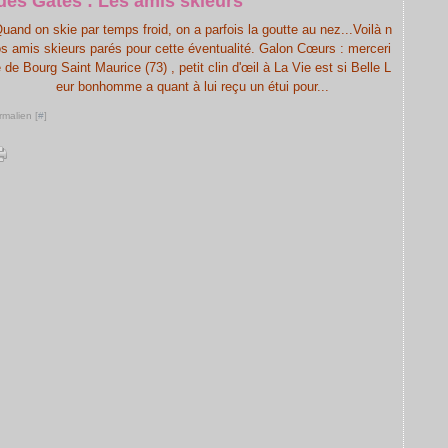
 des Gâtés : Les amis skieurs
uand on skie par temps froid, on a parfois la goutte au nez...Voilà n
s amis skieurs parés pour cette éventualité. Galon Cœurs : merceri
 de Bourg Saint Maurice (73) , petit clin d'œil à La Vie est si Belle L
eur bonhomme a quant à lui reçu un étui pour...
rmalien [
#
]