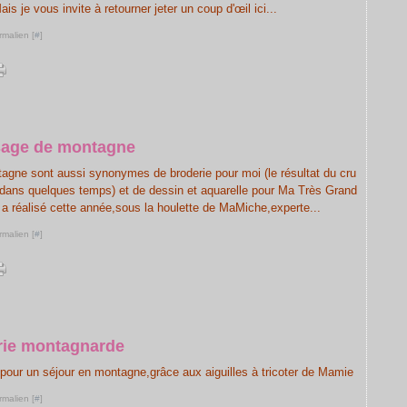
is je vous invite à retourner jeter un coup d'œil ici...
rmalien [
#
]
age de montagne
agne sont aussi synonymes de broderie pour moi (le résultat du cru
 dans quelques temps) et de dessin et aquarelle pour Ma Très Grand
e a réalisé cette année,sous la houlette de MaMiche,experte...
rmalien [
#
]
rie montagnarde
 pour un séjour en montagne,grâce aux aiguilles à tricoter de Mamie
rmalien [
#
]