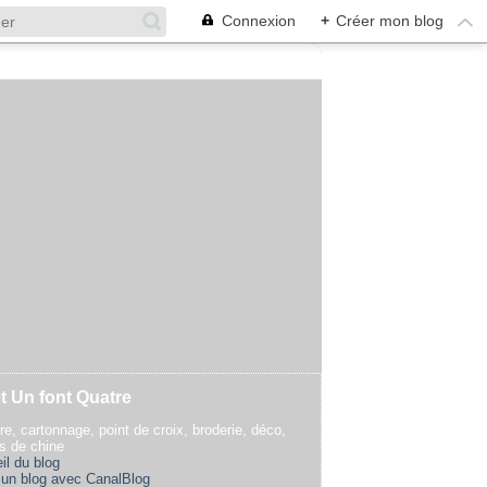
Connexion
+
Créer mon blog
t Un font Quatre
re, cartonnage, point de croix, broderie, déco,
rs de chine
il du blog
 un blog avec CanalBlog