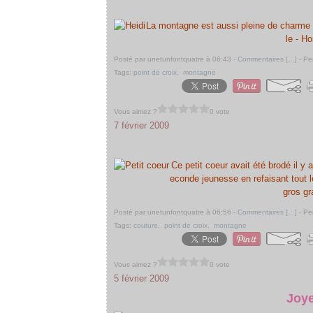
La montagne est aussi pleine de charme en 
le - H
Posté par unetunfontquatre à 06:43 -
Commentaires [
…
]
- Pe
Tags:
point de croix
,
montagne
Vous aimez ?
0 vote
7 février 2009
Ce petit coeur avait été brodé il y 
econde jeunesse en refaisant tout 
gros gr
Posté par unetunfontquatre à 06:56 -
Commentaires [
…
]
- Pe
Tags:
couture
,
point de croix
,
montagne
Vous aimez ?
0 vote
5 février 2009
Joye