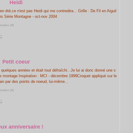
Heidi
été,ce n'est pas Heidi qui me contredira... Grille : De Fil en Aiguil
ors Série Montagne - oct-nov 2004
rmalien [
#
]
Petit coeur
a quelques années et était tout défraîchi...Je lui ai donc donné une s
le montage Inspiration : MCI - décembre 1999Croquet appliqué sur le
ain par des points de noeud, lui-même...
rmalien [
#
]
ux anniversaire !