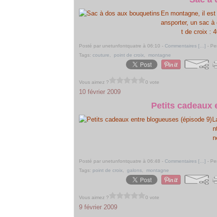
En montagne, il est 
ansporter, un sac à 
t de croix : 
Posté par unetunfontquatre à 06:10 -
Commentaires [
…
]
- Pe
Tags:
couture
,
point de croix
,
montagne
Vous aimez ?
0 vote
10 février 2009
Petits cadeaux 
L
n
n
Posté par unetunfontquatre à 06:48 -
Commentaires [
…
]
- Pe
Tags:
point de croix
,
galons
,
montagne
Vous aimez ?
0 vote
9 février 2009