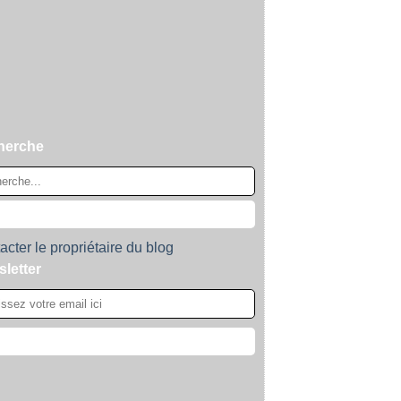
herche
acter le propriétaire du blog
letter