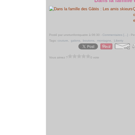
Dans la famille
Q
o
e
Posté par unetunfontquatre à 06:30 -
Commentaires [
…
]
- Pe
Tags:
couture
,
galons
,
boutons
,
montagne
,
Liberty
Vous aimez ?
0 vote