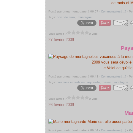
ce mois-ci.Ma
Posté par unetunfontquatre à 06:57 -
Commentaires [
…
]
- Pe
Tags:
point de croix
,
montagne
Vous aimez ?
0 vote
27 février 2009
Pays
Les vacances à la mont
2009 vous sera dévoilé
e Voici ce qu'ell
Posté par unetunfontquatre à 06:43 -
Commentaires [
…
]
- Pe
Tags:
créations enfantines
,
aquarelle
,
dessin
,
montagne
Vous aimez ?
0 vote
26 février 2009
Ma
Marie est elle aussi parée
Posté par unetunfontquatre à 06:54 -
Commentaires [
…
]
- Pe