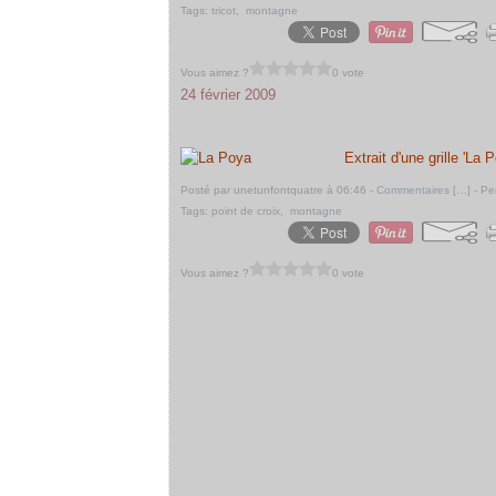
Tags:
tricot
,
montagne
Vous aimez ?
0 vote
24 février 2009
Extrait d'une grille 'La 
Posté par unetunfontquatre à 06:46 -
Commentaires [
…
]
- Pe
Tags:
point de croix
,
montagne
Vous aimez ?
0 vote