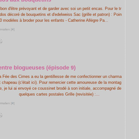
bon d'être prévoyant et de garder avec soi un petit encas. Pour le tr
dos décoré de bouquetins et d'edelweiss Sac (grille et patron) : Poin
40 modèles à broder pour les enfants - Catherine Allègre Pa...
rmalien [
#
]
entre blogueuses (épisode 9)
a Fée des Cimes a eu la gentillesse de me confectionner un charma
t chapeau (c'était ici). Pour remercier cette amoureuse de la montag
e, je lui ai envoyé ce coussinet brodé à son initiale, accompagné de
quelques cartes postales Grille (revisitée) :...
rmalien [
#
]