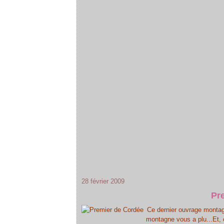
28 février 2009
Pr
Ce dernier ouvrage montag
montagne vous a plu...Et, 