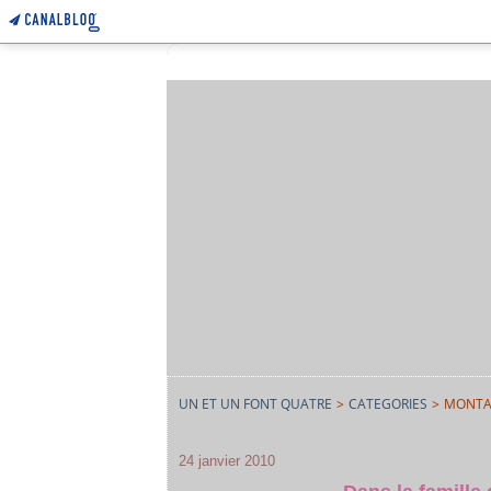
UN ET UN FONT QUATRE
>
CATEGORIES
>
MONT
24 janvier 2010