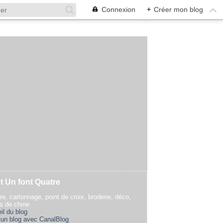
Connexion
+
Créer mon blog
t Un font Quatre
re, cartonnage, point de croix, broderie, déco,
rs de chine
il du blog
 un blog avec CanalBlog