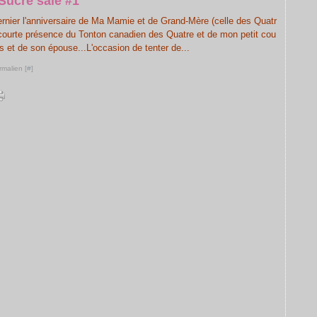
Sucré salé #1
ernier l'anniversaire de Ma Mamie et de Grand-Mère (celle des Quatr
la courte présence du Tonton canadien des Quatre et de mon petit cou
s et de son épouse...L'occasion de tenter de...
rmalien [
#
]