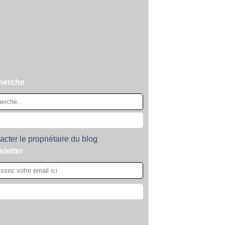
herche
acter le propriétaire du blog
letter