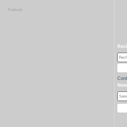
Publicité
Rec
Cont
News