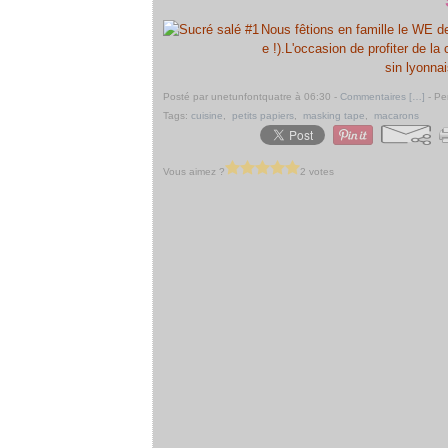
Nous fêtions en famille le WE d
e !).L'occasion de profiter de 
sin lyonnai
Posté par unetunfontquatre à 06:30 -
Commentaires [
…
]
- Pe
Tags:
cuisine
,
petits papiers
,
masking tape
,
macarons
Vous aimez ?
2 votes