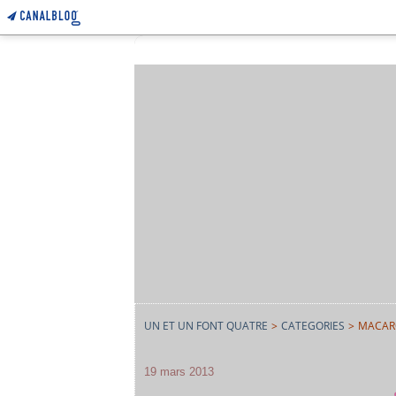
UN ET UN FONT QUATRE
>
CATEGORIES
>
MACAR
19 mars 2013