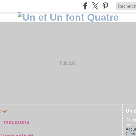
Publicité
Un e
ONS
Coutu
macarons
tréso
Accue
Créer