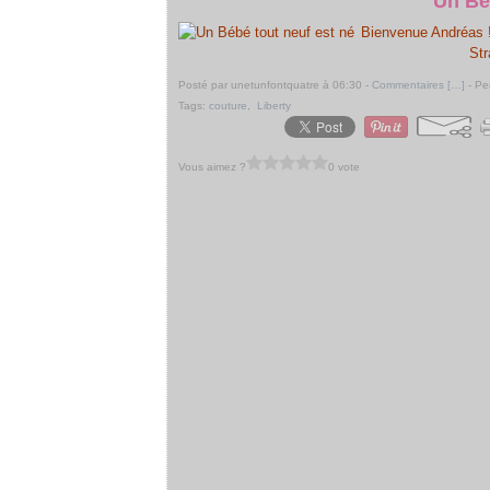
Un Bé
Bienvenue Andréas !
Str
Posté par unetunfontquatre à 06:30 -
Commentaires [
…
]
- Pe
Tags:
couture
,
Liberty
Vous aimez ?
0 vote