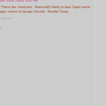
bé tout neuf est né
 Patron des chaussons : Manucré@ Liberty et biais Capel marine :
agier, velours et éponge chocolat : Mondial Tissus
rmalien [
#
]