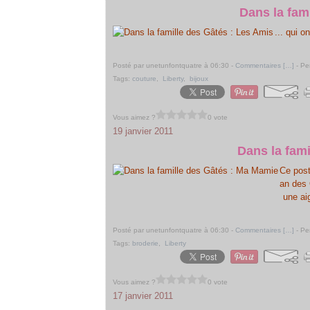
Dans la fam
... qui o
Posté par unetunfontquatre à 06:30 -
Commentaires [
…
]
- Pe
Tags:
couture
,
Liberty
,
bijoux
Vous aimez ?
0 vote
19 janvier 2011
Dans la fam
Ce post
an des Q
une aig
Posté par unetunfontquatre à 06:30 -
Commentaires [
…
]
- Pe
Tags:
broderie
,
Liberty
Vous aimez ?
0 vote
17 janvier 2011