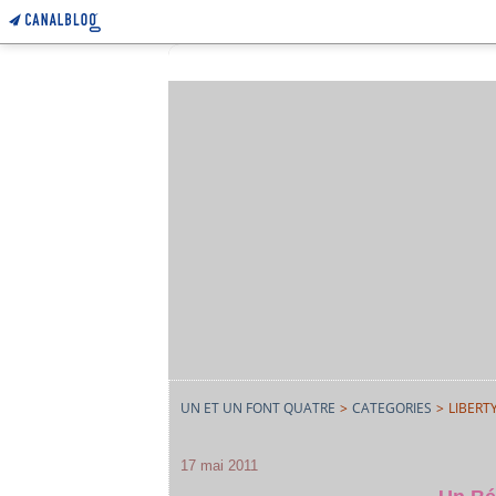
UN ET UN FONT QUATRE
>
CATEGORIES
>
LIBERT
17 mai 2011