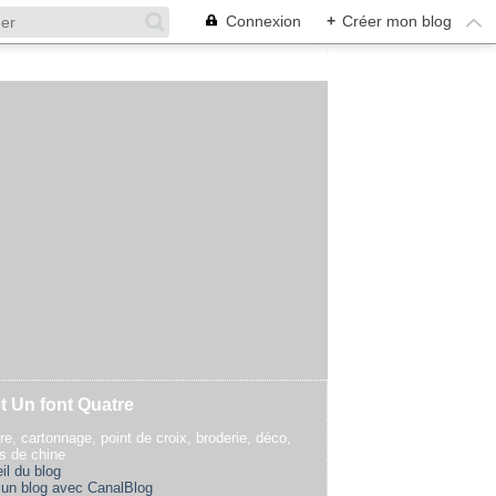
Connexion
+
Créer mon blog
t Un font Quatre
re, cartonnage, point de croix, broderie, déco,
rs de chine
il du blog
 un blog avec CanalBlog