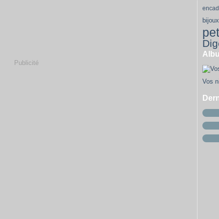
Ja
Fé
M
encad
Ja
Fé
bijoux
Ja
pet
Dig
Alb
Publicité
Vos ni
Dern