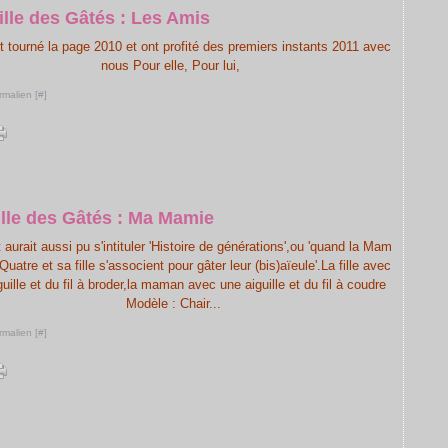
ille des Gâtés : Les Amis
nt tourné la page 2010 et ont profité des premiers instants 2011 avec
nous Pour elle, Pour lui,
rmalien [
#
]
ille des Gâtés : Ma Mamie
 aurait aussi pu s'intituler 'Histoire de générations',ou 'quand la Mam
uatre et sa fille s'associent pour gâter leur (bis)aïeule'.La fille avec
uille et du fil à broder,la maman avec une aiguille et du fil à coudre
Modèle : Chair...
rmalien [
#
]