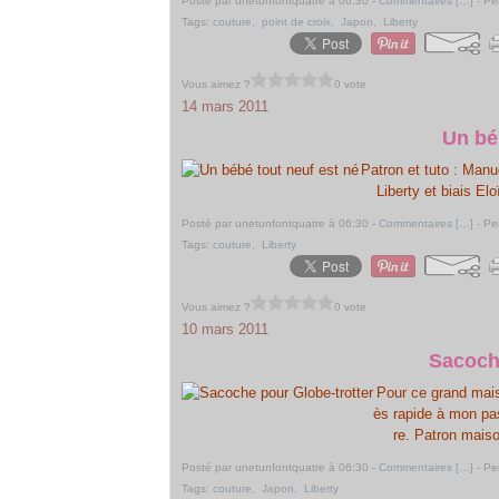
Posté par unetunfontquatre à 06:30 -
Commentaires [
…
]
- Pe
Tags:
couture
,
point de croix
,
Japon
,
Liberty
Vous aimez ?
0 vote
14 mars 2011
Un bé
Patron et tuto : Manu
Liberty et biais El
Posté par unetunfontquatre à 06:30 -
Commentaires [
…
]
- Pe
Tags:
couture
,
Liberty
Vous aimez ?
0 vote
10 mars 2011
Sacoche
Pour ce grand mais
ès rapide à mon pas
re. Patron maiso
Posté par unetunfontquatre à 06:30 -
Commentaires [
…
]
- Pe
Tags:
couture
,
Japon
,
Liberty