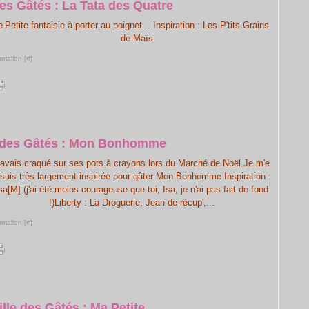
des Gâtés : La Tata des Quatre
Petite fantaisie à porter au poignet... Inspiration : Les P'tits Grains
de Maïs
rmalien [
#
]
e des Gâtés : Mon Bonhomme
'avais craqué sur ses pots à crayons lors du Marché de Noël.Je m'e
 suis très largement inspirée pour gâter Mon Bonhomme Inspiration :
sa[M] (j'ai été moins courageuse que toi, Isa, je n'ai pas fait de fond
!)Liberty : La Droguerie, Jean de récup',...
rmalien [
#
]
lle des Gâtés : Ma Petite