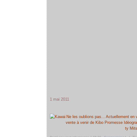
1 mai 2011
Ne les oublions pas... Actuellement en 
vente à venir de Kibo Promesse Idéogra
ty Mit