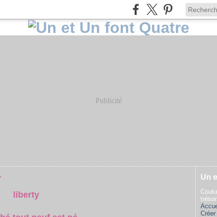
Publicité
Un e
Y
Coutu
liberty
tréso
Accue
Créer