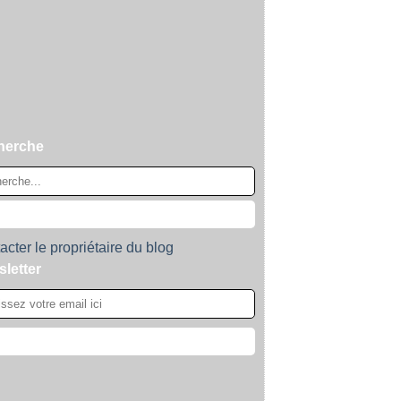
herche
acter le propriétaire du blog
letter