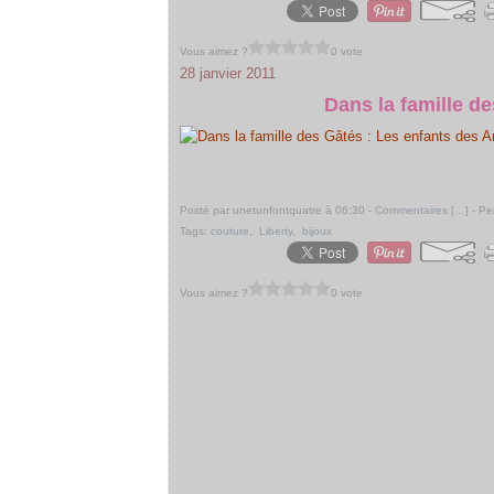
Vous aimez ?
0 vote
28 janvier 2011
Dans la famille d
Posté par unetunfontquatre à 06:30 -
Commentaires [
…
]
- Pe
Tags:
couture
,
Liberty
,
bijoux
Vous aimez ?
0 vote