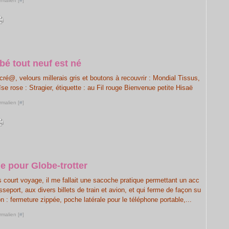
rmalien [
#
]
bé tout neuf est né
cré@, velours millerais gris et boutons à recouvrir : Mondial Tissus,
oïse rose : Stragier, étiquette : au Fil rouge Bienvenue petite Hisaë
rmalien [
#
]
 pour Globe-trotter
 court voyage, il me fallait une sacoche pratique permettant un acc
seport, aux divers billets de train et avion, et qui ferme de façon su
n : fermeture zippée, poche latérale pour le téléphone portable,...
rmalien [
#
]