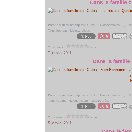
Dans la famille 
Posté par unetunfontquatre à 06:30 -
Commentaires [
…
]
- Pe
Tags:
boutons
,
Liberty
,
bijoux
Vous aimez ?
0 vote
7 janvier 2011
Dans la famill
J
n
I
Posté par unetunfontquatre à 06:30 -
Commentaires [
…
]
- Pe
Tags:
couture
,
galons
,
récup
,
Liberty
,
déco
Vous aimez ?
0 vote
5 janvier 2011
Dans la fami