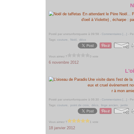
N
En attendant le Père Noël... Pa
d'oeil à Violette) , écharpe :
Posté par unetunfontquatre à 09:58 -
Commentaires [
…
]
- Pe
Tags:
couture
,
Noël
,
déco
Vous aimez ?
0 vote
6 novembre 2012
L'o
Une visite dans l'est de l
eux et cruel événement nou
r à mon amie
Posté par unetunfontquatre à 06:30 -
Commentaires [
…
]
- Pe
Tags:
couture
,
point de croix
,
déco
,
linge ancien
,
jardin
Vous aimez ?
1 vote
18 janvier 2012