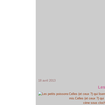
18 avril 2013
Les
Celles (et ceux ?) qui li
mis.Celles (et ceux ?) qu
cène sous cloch