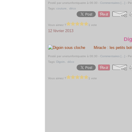
Posté par unetunfontquatre à 06:30 -
Commentaires [
…
]
- Pe
Tags:
couture
,
déco
Vous aimez ?
1 vote
12 février 2013
Dig
Miracle : les petits b
Posté par unetunfontquatre à 06:30 -
Commentaires [
…
]
- Pe
Tags:
Digoin
,
déco
Vous aimez ?
1 vote