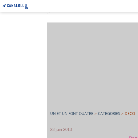
UN ET UN FONT QUATRE
>
CATEGORIES
>
DECO
23 juin 2013