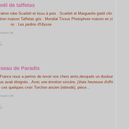
oël de taffetas
tron robe Scarlett et tissu à pois : Scarlett et Marguerite (petit clin
 patron maison Taffetas gris : Mondial Tissus Photophore maison en zi
nc : Les jardins d'Ulysse
rmalien [
#
]
iseau de Paradis
a France nous a permis de revoir nos chers amis,desquels un doulour
s avait éloignés...Avec une émotion sincère, j'étais heureuse d'offri
 ces quelques croix Torchon ancien (rebrodé), pièce...
rmalien [
#
]