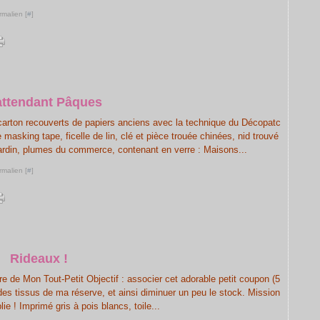
rmalien [
#
]
attendant Pâques
carton recouverts de papiers anciens avec la technique du Décopatc
asking tape, ficelle de lin, clé et pièce trouée chinées, nid trouvé
jardin, plumes du commerce, contenant en verre : Maisons...
rmalien [
#
]
Rideaux !
 de Mon Tout-Petit Objectif : associer cet adorable petit coupon (5
es tissus de ma réserve, et ainsi diminuer un peu le stock. Mission
ie ! Imprimé gris à pois blancs, toile...