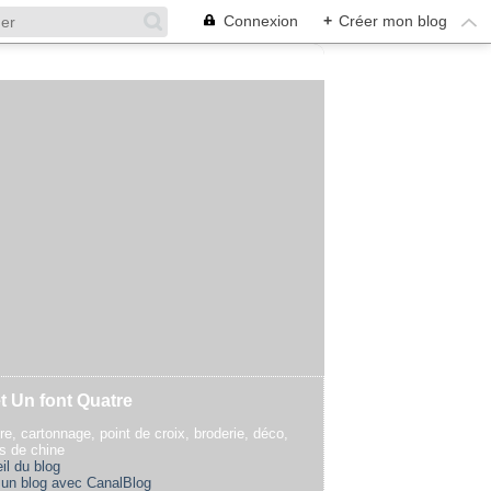
Connexion
+
Créer mon blog
t Un font Quatre
re, cartonnage, point de croix, broderie, déco,
rs de chine
il du blog
 un blog avec CanalBlog