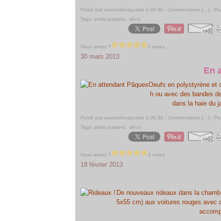
Posté par unetunfontquatre à 06:30 -
Commentaires [
…
]
- Pe
Tags:
petits papiers
,
déco
Vous aimez ?
2 votes
30 mars 2013
En 
Oeufs en polystyrène et 
h ou avec des bandes de m
dans la haie du 
Posté par unetunfontquatre à 06:30 -
Commentaires [
…
]
- Pe
Tags:
petits papiers
,
déco
Vous aimez ?
2 votes
18 février 2013
De nouveaux rideaux dans la chambre
5x55 cm) aux voitures rouges avec d
accompl