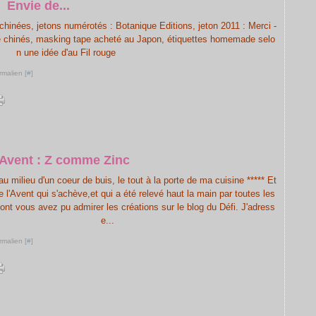
Envie de...
 chinées, jetons numérotés : Botanique Editions, jeton 2011 : Merci -
re chinés, masking tape acheté au Japon, étiquettes homemade selo
n une idée d'au Fil rouge
rmalien [
#
]
l'Avent : Z comme Zinc
u milieu d'un coeur de buis, le tout à la porte de ma cuisine ***** Et
e l'Avent qui s'achève,et qui a été relevé haut la main par toutes les
dont vous avez pu admirer les créations sur le blog du Défi. J'adress
e...
rmalien [
#
]