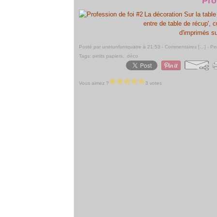
Pro
La décoration Sur la table 
entre de table de récup',
d'imprimés su
Posté par unetunfontquatre à 21:53 -
Commentaires [
…
]
- Pe
Tags:
petits papiers
,
déco
Vous aimez ?
3 votes