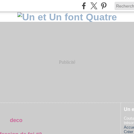
Publicité
Un e
Coutu
deco
tréso
Accue
Créer