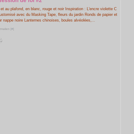
fession de foi #2
et au plafond, en blanc, rouge et noir Inspiration : L'encre violette C
 customisé avec du Masking Tape, fleurs du jardin Ronds de papier et
r nappe noire Lanternes chinoises, boules alvéolées,...
rmalien [
#
]