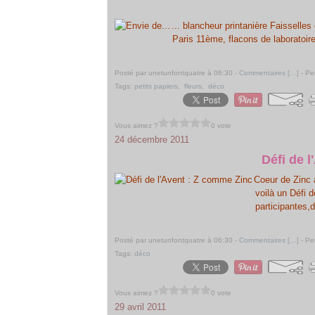
... blancheur printanière Faisselles
Paris 11ème, flacons de laboratoi
Posté par unetunfontquatre à 06:30 -
Commentaires [
…
]
- Pe
Tags:
petits papiers
,
fleurs
,
déco
Vous aimez ?
0 vote
24 décembre 2011
Défi de 
Coeur de Zinc a
voilà un Défi d
participantes,
Posté par unetunfontquatre à 06:30 -
Commentaires [
…
]
- Pe
Tags:
déco
Vous aimez ?
0 vote
29 avril 2011