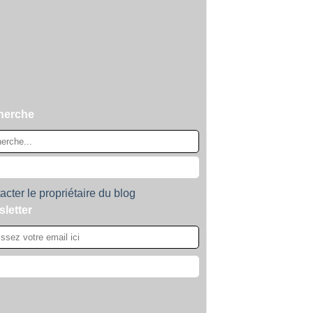
herche
acter le propriétaire du blog
letter