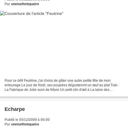
Par
unetunfontquatre
Pour ce défi Feutrine, j'ai choisi de gâter une autre petite fille de mon
entourage.Le jour de Noël, ses poupées dégusteront un œuf au plat Tuto :
La Fabrique de Julie suivi de friture Un petit clin d'œil à La laine des
Moutaines accompagnée de pâtes...
Echarpe
Publié le 05/12/2009 à 06:00
Par
unetunfontquatre