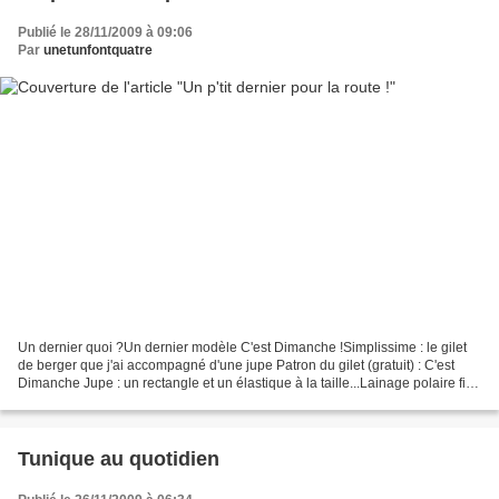
Publié le 28/11/2009 à 09:06
Par
unetunfontquatre
Un dernier quoi ?Un dernier modèle C'est Dimanche !Simplissime : le gilet
de berger que j'ai accompagné d'une jupe Patron du gilet (gratuit) : C'est
Dimanche Jupe : un rectangle et un élastique à la taille...Lainage polaire fin :
Toto, Liberty : Saperlipopette,...
Tunique au quotidien