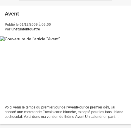
Avent
Publié le 01/12/2009 à 06:00
Par
unetunfontquatre
Voici venu le temps du premier jour de l'AventPour ce premier défi, j'ai
honoré une commande.J'avais carte blanche, excepté pour les tons : blanc
et chocolat. Voici donc ma version du thème Avent Un calendrier, parti
rejoindre la Savoie Vichy et lin chocolat...