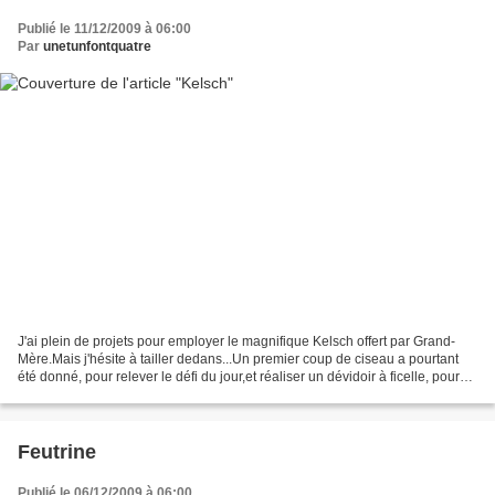
Publié le 11/12/2009 à 06:00
Par
unetunfontquatre
J'ai plein de projets pour employer le magnifique Kelsch offert par Grand-
Mère.Mais j'hésite à tailler dedans...Un premier coup de ciseau a pourtant
été donné, pour relever le défi du jour,et réaliser un dévidoir à ficelle, pour
ma cuisine Inspiration...
Feutrine
Publié le 06/12/2009 à 06:00