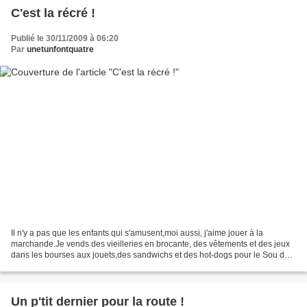
C'est la récré !
Publié le 30/11/2009 à 06:20
Par
unetunfontquatre
Il n'y a pas que les enfants qui s'amusent,moi aussi, j'aime jouer à la
marchande.Je vends des vieilleries en brocante, des vêtements et des jeux
dans les bourses aux jouets,des sandwichs et des hot-dogs pour le Sou des
Écoles, et des boutons, des tissus,...
Un p'tit dernier pour la route !