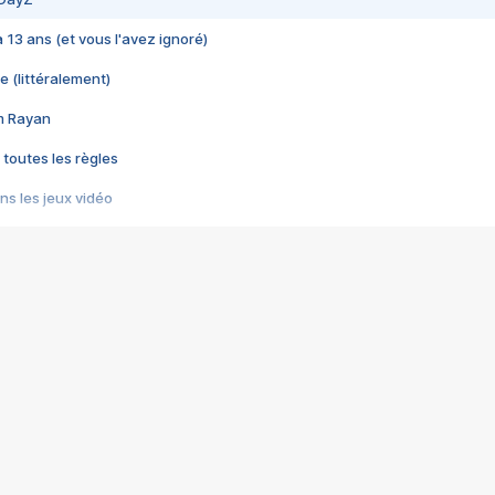
 a 13 ans (et vous l'avez ignoré)
e (littéralement)
im Rayan
 toutes les règles
s les jeux vidéo
us choquant de Rockstar ? - Le scandale BULLY
e plus moche de Steam
du RÊVE tourne au CAUCHEMAR
pendant 8 heures
it… à tort
umiliés par un jeu vidéo
ire - Final Fantasy 8