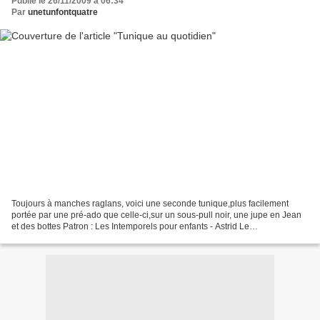
Publié le 26/11/2009 à 06:34
Par
unetunfontquatre
Toujours à manches raglans, voici une seconde tunique,plus facilement
portée par une pré-ado que celle-ci,sur un sous-pull noir, une jupe en Jean
et des bottes Patron : Les Intemporels pour enfants - Astrid Le
ProvostImprimés : Mondial Tissus (vus ici),...