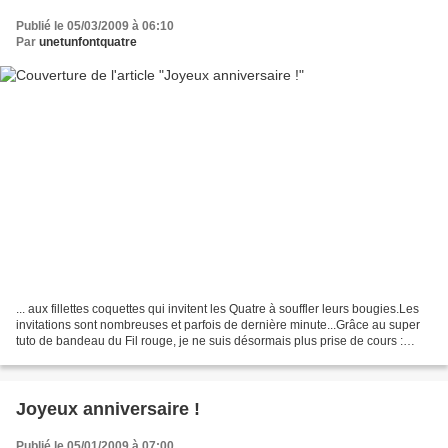
Publié le 05/03/2009 à 06:10
Par
unetunfontquatre
... aux fillettes coquettes qui invitent les Quatre à souffler leurs bougies.Les
invitations sont nombreuses et parfois de dernière minute...Grâce au super
tuto de bandeau du Fil rouge, je ne suis désormais plus prise de cours :
Liberty : Tissus Reine...
Joyeux anniversaire !
Publié le 05/01/2009 à 07:00