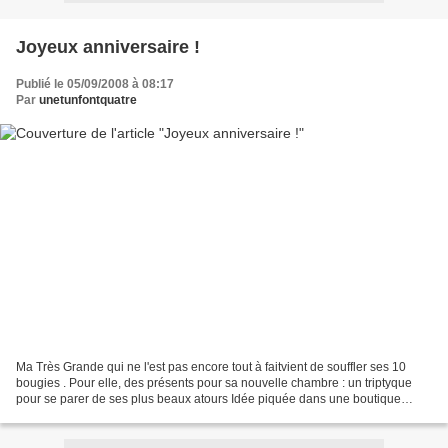
Joyeux anniversaire !
Publié le 05/09/2008 à 08:17
Par
unetunfontquatre
Ma Très Grande qui ne l'est pas encore tout à faitvient de souffler ses 10
bougies . Pour elle, des présents pour sa nouvelle chambre : un triptyque
pour se parer de ses plus beaux atours Idée piquée dans une boutique
l'Eclat de Verre,griffonnée sur un...