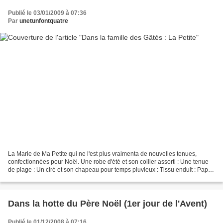
Publié le 03/01/2009 à 07:36
Par
unetunfontquatre
La Marie de Ma Petite qui ne l'est plus vraimenta de nouvelles tenues,
confectionnées pour Noël. Une robe d'été et son collier assorti : Une tenue
de plage : Un ciré et son chapeau pour temps pluvieux : Tissu enduit : Papa
Pique et Maman Coud Patron :...
Dans la hotte du Père Noël (1er jour de l'Avent)
Publié le 01/12/2008 à 07:16