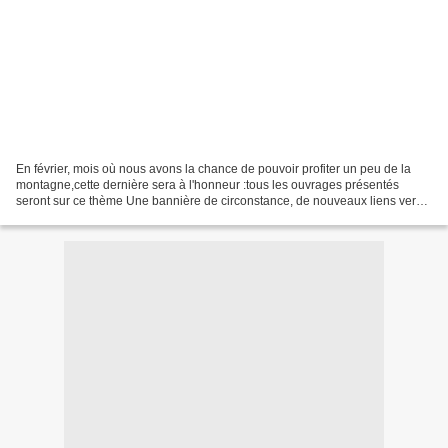
En février, mois où nous avons la chance de pouvoir profiter un peu de la
montagne,cette dernière sera à l'honneur :tous les ouvrages présentés
seront sur ce thème Une bannière de circonstance, de nouveaux liens vers
des tutos et des boutiques en ligne...