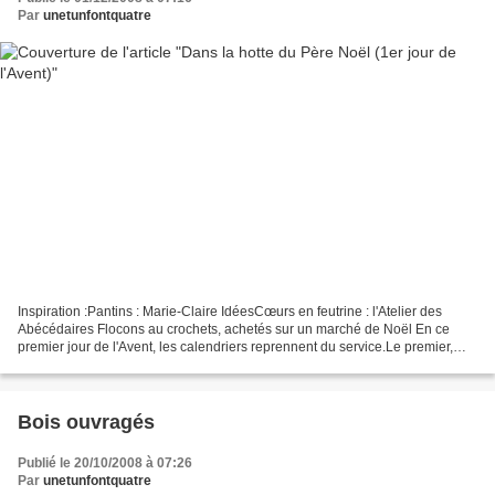
Par
unetunfontquatre
Inspiration :Pantins : Marie-Claire IdéesCœurs en feutrine : l'Atelier des
Abécédaires Flocons au crochets, achetés sur un marché de Noël En ce
premier jour de l'Avent, les calendriers reprennent du service.Le premier,
brodé, ne peut accueillir qu'une...
Bois ouvragés
Publié le 20/10/2008 à 07:26
Par
unetunfontquatre