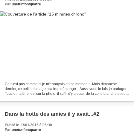
Par
unetunfontquatre
Ce n'est pas comme si je m'ennuyais en ce moment... Mais dimanche
dernier, ce petit bricolage m'a trop démangé... Aussi vous le fais-je partager :
Tout le matériel est sur la photo, il suffit d'y ajouter de la colle blanche et du fil
à broder rouge.Encoller...
Dans la hotte des amies il y avait...#2
Publié le 13/01/2015 à 06:30
Par
unetunfontquatre