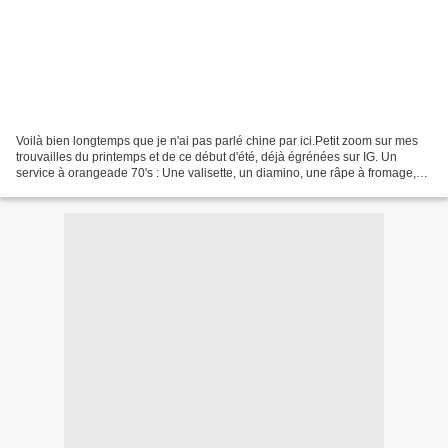
Voilà bien longtemps que je n'ai pas parlé chine par ici.Petit zoom sur mes
trouvailles du printemps et de ce début d'été, déjà égrénées sur IG. Un
service à orangeade 70's : Une valisette, un diamino, une râpe à fromage,
des cintres, des napperons, un...