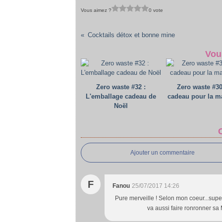
Vous aimez ?
0 vote
Cocktails détox et bonne mine
Vou
Zero waste #32 :
Zero waste #30
L'emballage cadeau de
cadeau pour la m
Noël
Ajouter un commentaire
F
Fanou
25/07/2017 14:26
Pure merveille ! Selon mon coeur...superb
va aussi faire ronronner sa