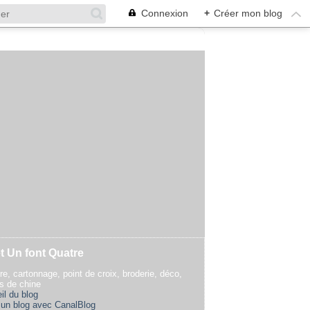
Connexion
+
Créer mon blog
t Un font Quatre
re, cartonnage, point de croix, broderie, déco,
rs de chine
il du blog
 un blog avec CanalBlog