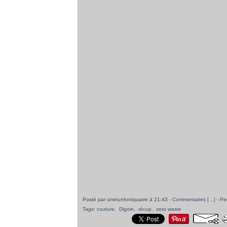
Posté par unetunfontquatre à 21:43 -
Commentaires [
…
]
- Pe
Tags:
couture
,
Digoin
,
récup
,
zero waste