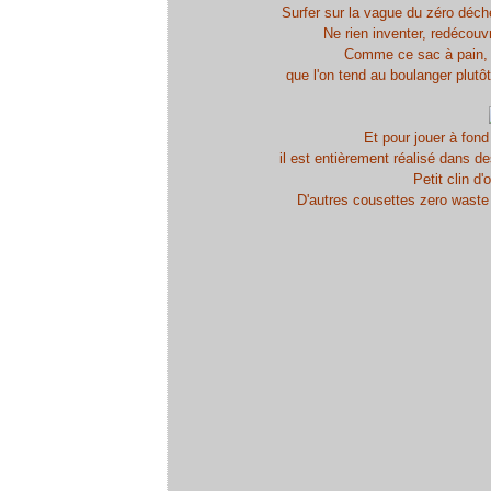
Surfer sur la vague du zéro déch
Ne rien inventer, redécouv
Comme ce sac à pain, u
que l'on tend au boulanger plutô
Et pour jouer à fond
il est entièrement réalisé dans d
Petit clin d
D'autres cousettes zero waste 