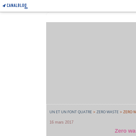
UN ET UN FONT QUATRE
>
ZERO WASTE
>
ZERO W
16 mars 2017
Zero was