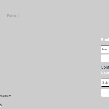
Publicité
Rec
Cont
News
rmalien [
#
]