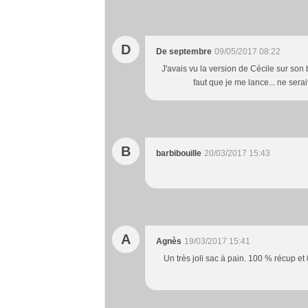
D
De septembre
09/05/2017 08:22
J'avais vu la version de Cécile sur son 
faut que je me lance... ne serai
B
barbibouille
20/03/2017 15:43
A
Agnès
19/03/2017 15:41
Un très joli sac à pain. 100 % récup et