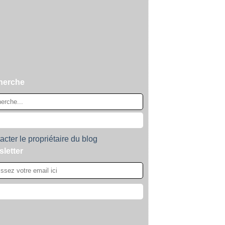
herche
acter le propriétaire du blog
letter