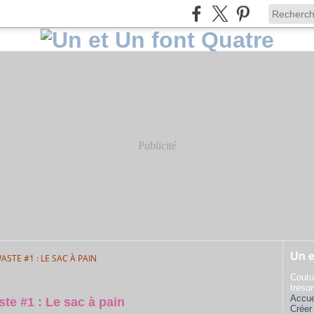
Publicité
Un e
ASTE #1 : LE SAC À PAIN
Coutu
tréso
Accue
te #1 : Le sac à pain
Créer