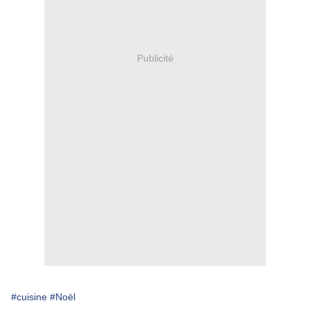
Publicité
#cuisine
#Noël