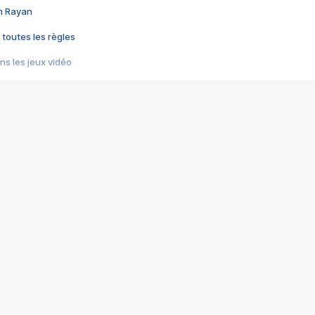
im Rayan
 toutes les règles
s les jeux vidéo
us choquant de Rockstar ? - Le scandale BULLY
e plus moche de Steam
du RÊVE tourne au CAUCHEMAR
pendant 8 heures
it… à tort
umiliés par un jeu vidéo
ire - Final Fantasy 8
ti un empire - Age of Empires
story DOFUS