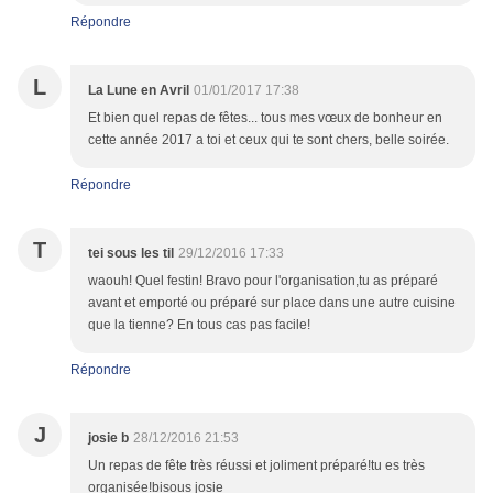
Répondre
L
La Lune en Avril
01/01/2017 17:38
Et bien quel repas de fêtes... tous mes vœux de bonheur en
cette année 2017 a toi et ceux qui te sont chers, belle soirée.
Répondre
T
tei sous les til
29/12/2016 17:33
waouh! Quel festin! Bravo pour l'organisation,tu as préparé
avant et emporté ou préparé sur place dans une autre cuisine
que la tienne? En tous cas pas facile!
Répondre
J
josie b
28/12/2016 21:53
Un repas de fête très réussi et joliment préparé!tu es très
organisée!bisous josie