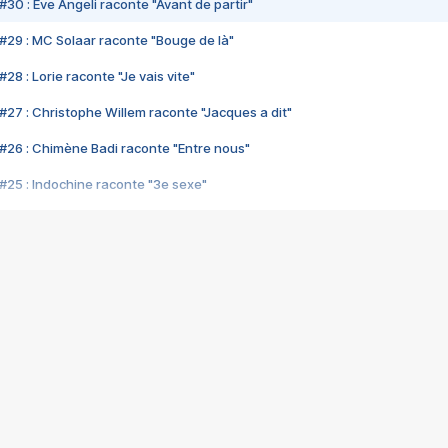
#30 : Eve Angeli raconte "Avant de partir"
#29 : MC Solaar raconte "Bouge de là"
28 : Lorie raconte "Je vais vite"
#27 : Christophe Willem raconte "Jacques a dit"
#26 : Chimène Badi raconte "Entre nous"
#25 : Indochine raconte "3e sexe"
#24 : Zaho raconte "C'est chelou"
#23 : Patrick Bruel raconte "Au café des délices"
#22 : Kyo raconte "Le chemin"
#21 : Nolwenn Leroy raconte "Cassé"
#20 : Patrick Hernandez raconte "Born to be alive"
#19 : Lorie raconte "Près de moi"
#18 : Michael Jones raconte "A nos actes manqués" (avec Jean-Jacque