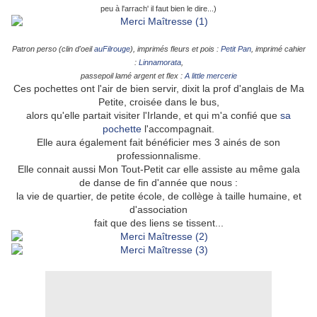
peu à l'arrach' il faut bien le dire...)
Patron perso (clin d'oeil
auFilrouge
), imprimés fleurs et pois :
Petit Pan
, imprimé cahier
:
Linnamorata
,
passepoil lamé argent et flex :
A little mercerie
Ces pochettes ont l'air de bien servir, dixit la prof d'anglais de Ma
Petite, croisée dans le bus,
alors qu'elle partait visiter l'Irlande, et qui m'a confié que
sa
pochette
l'accompagnait.
Elle aura également fait bénéficier mes 3 ainés de son
professionnalisme.
Elle connait aussi Mon Tout-Petit car elle assiste au même gala
de danse de fin d'année que nous :
la vie de quartier, de petite école, de collège à taille humaine, et
d'association
fait que des liens se tissent...