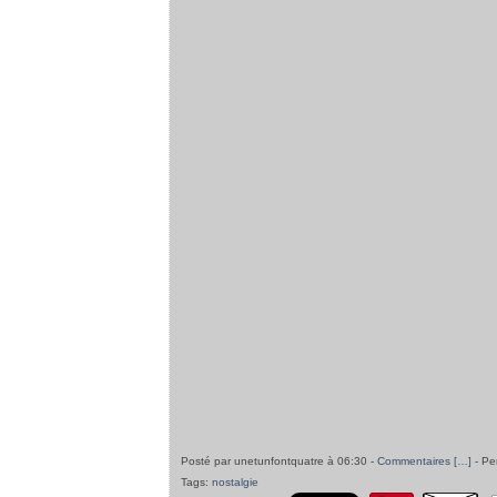
Posté par unetunfontquatre à 06:30 -
Commentaires [
…
]
- Pe
Tags:
nostalgie