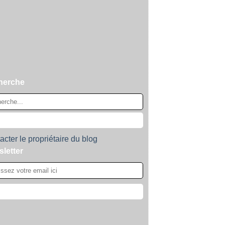
herche
acter le propriétaire du blog
letter