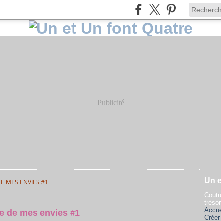
Publicité
Un e
DE MES ENVIES #1
Coutu
tréso
Accue
te de mes envies #1
Créer