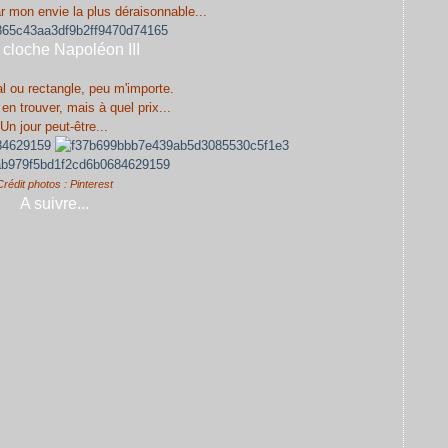
mon envie la plus déraisonnable...
cloche Napoléon III
l ou rectangle, peu m'importe.
en trouver, mais à quel prix...
Un jour peut-être...
Crédit photos : Pinterest
A suivre...