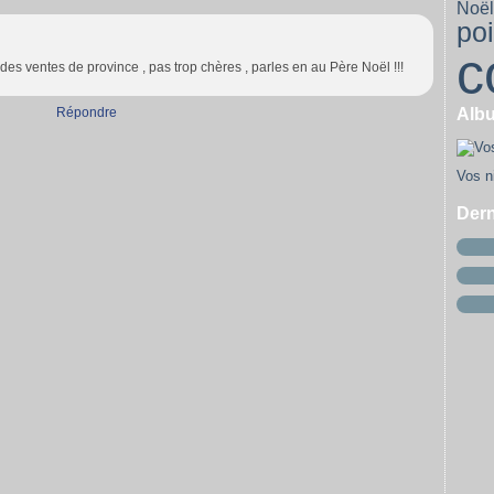
Noël
Ja
Fé
M
poi
Ja
Fé
Ja
c
 des ventes de province , pas trop chères , parles en au Père Noël !!!
Répondre
Alb
Vos ni
Dern