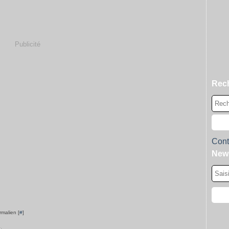
Publicité
Rec
Cont
News
rmalien [
#
]