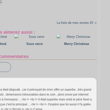
La liste de mes envies #2
s aimerez aussi :
chiné
Sous verre
Merry Christmas
Commentaires
a était dégouté , car il prévoyait de m'en offrir un superbe , très grand
sûr , dimensions introuvables dans le coin , alors envoi par internet
r à l'envoyeur ....<br /> <br /> Il était superbe mais voilà le père Noel a
ue c'est le principal ....<br /> <br /> J'espére que toi aussi il t'a gatée .
 /> <br /> Biz<br /> <br /> Carine