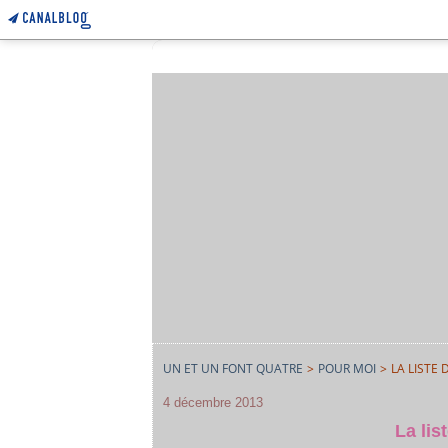
UN ET UN FONT QUATRE
>
POUR MOI
>
LA LISTE 
4 décembre 2013
La lis