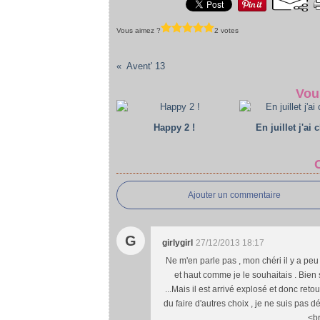
Vous aimez ?
2 votes
Avent' 13
Vou
Happy 2 !
En juillet j'ai 
Ajouter un commentaire
G
girlygirl
27/12/2013 18:17
Ne m'en parle pas , mon chéri il y a peu 
et haut comme je le souhaitais . Bien 
...Mais il est arrivé explosé et donc retou
du faire d'autres choix , je ne suis pas déç
<br