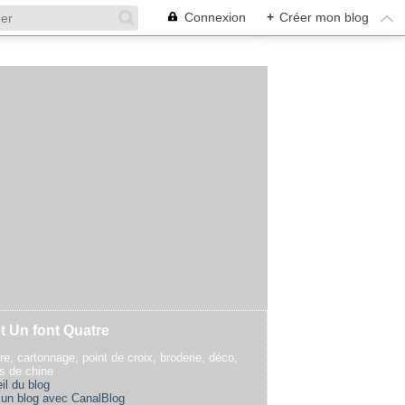
Connexion
+
Créer mon blog
t Un font Quatre
re, cartonnage, point de croix, broderie, déco,
rs de chine
il du blog
 un blog avec CanalBlog