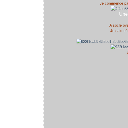
Je commence par 
Une 
A socle ova
Je sais où 