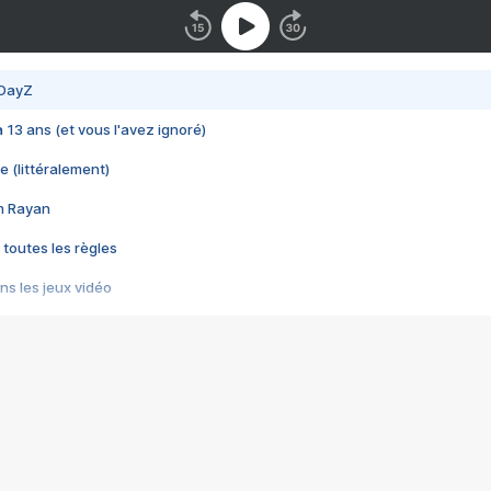
 DayZ
 a 13 ans (et vous l'avez ignoré)
e (littéralement)
im Rayan
 toutes les règles
s les jeux vidéo
us choquant de Rockstar ? - Le scandale BULLY
e plus moche de Steam
du RÊVE tourne au CAUCHEMAR
pendant 8 heures
it… à tort