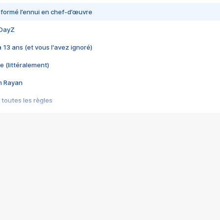
nsformé l’ennui en chef-d’œuvre
 DayZ
 a 13 ans (et vous l'avez ignoré)
e (littéralement)
im Rayan
 toutes les règles
s les jeux vidéo
us choquant de Rockstar ? - Le scandale BULLY
e plus moche de Steam
du RÊVE tourne au CAUCHEMAR
pendant 8 heures
it… à tort