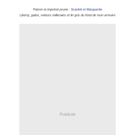
Patron et imprimé prune :
Scarlett et Marguerite
Liberty, galon, velours milleraies et lin gris du fond de mon armoire
Publicité