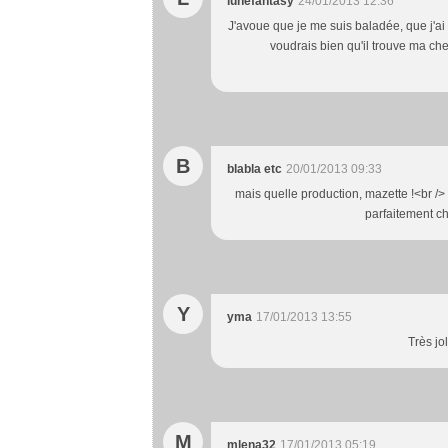
lunefantasy
24/01/2013 12:36
J'avoue que je me suis baladée, que j'ai
voudrais bien qu'il trouve ma chem
B
blabla etc
20/01/2013 09:33
mais quelle production, mazette !<br /> <
parfaitement c
Y
yma
17/01/2013 13:55
Très jol
M
mlena32
17/01/2013 05:19