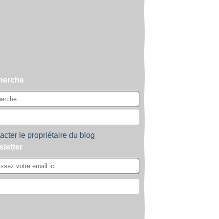
herche
acter le propriétaire du blog
letter