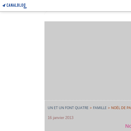
UN ET UN FONT QUATRE
>
FAMILLE
>
NOËL DE PA
16 janvier 2013
No