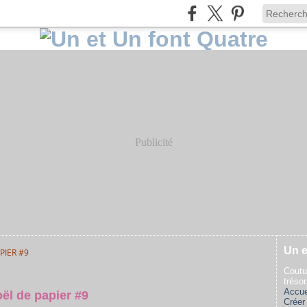
Publicité
Un e
PIER #9
Coutu
tréso
Accue
ël de papier #9
Créer