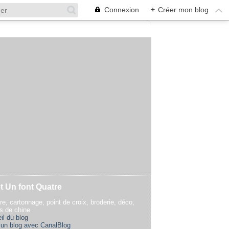
Connexion
+
Créer mon blog
t Un font Quatre
re, cartonnage, point de croix, broderie, déco,
rs de chine
il du blog
 un blog avec CanalBlog