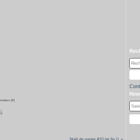
Rec
Cont
News
rmalien [
#
]
Noël de papier #10 (et fin !)