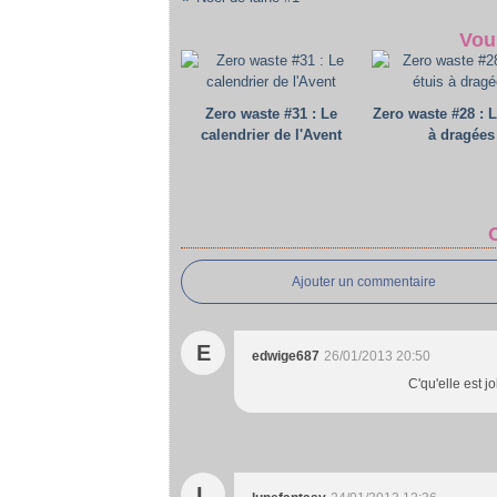
Vou
Zero waste #31 : Le
Zero waste #28 : L
calendrier de l'Avent
à dragées
Ajouter un commentaire
E
edwige687
26/01/2013 20:50
C'qu'elle est jo
L