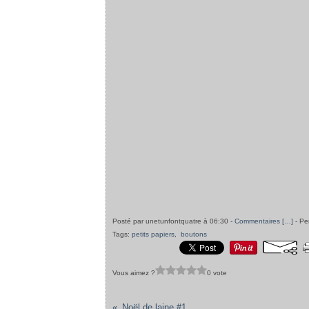
Posté par unetunfontquatre à 06:30 -
Commentaires [
…
]
- Pe
Tags:
petits papiers
,
boutons
Vous aimez ?
0 vote
Noël de laine #1