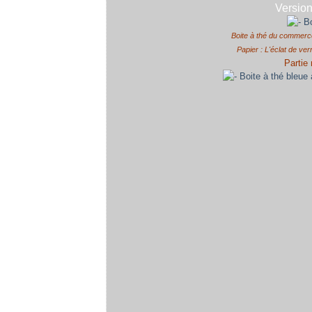
Version
Boite à thé du commerce
Papier : L'éclat de v
Partie 