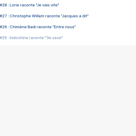
28 : Lorie raconte "Je vais vite"
#27 : Christophe Willem raconte "Jacques a dit"
#26 : Chimène Badi raconte "Entre nous"
#25 : Indochine raconte "3e sexe"
#24 : Zaho raconte "C'est chelou"
#23 : Patrick Bruel raconte "Au café des délices"
#22 : Kyo raconte "Le chemin"
#21 : Nolwenn Leroy raconte "Cassé"
#20 : Patrick Hernandez raconte "Born to be alive"
#19 : Lorie raconte "Près de moi"
#18 : Michael Jones raconte "A nos actes manqués" (avec Jean-Jacque
#17 : Khaled raconte "Aïcha"