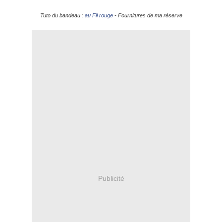
Tuto du bandeau :
au Fil rouge
- Fournitures de ma réserve
Publicité