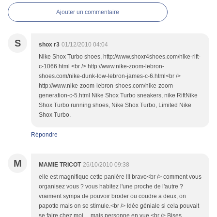
Ajouter un commentaire
S
shox r3
01/12/2010 04:04
Nike Shox Turbo shoes, http://www.shoxr4shoes.com/nike-rift-
c-1066.html <br /> http://www.nike-zoom-lebron-
shoes.com/nike-dunk-low-lebron-james-c-6.html<br />
http://www.nike-zoom-lebron-shoes.com/nike-zoom-
generation-c-5.html Nike Shox Turbo sneakers, nike RiftNike
Shox Turbo running shoes, Nike Shox Turbo, Limited Nike
Shox Turbo.
Répondre
M
MAMIE TRICOT
26/10/2010 09:38
elle est magnifique cette panière !!! bravo<br /> comment vous
organisez vous ? vous habitez l'une proche de l'autre ?
vraiment sympa de pouvoir broder ou coudre a deux, on
papotte mais on se stimule.<br /> Idée géniale si cela pouvait
se faire chez moi.... mais personne en vue.<br /> Bises