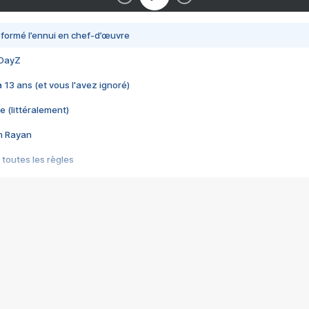
nsformé l’ennui en chef-d’œuvre
 DayZ
 a 13 ans (et vous l'avez ignoré)
e (littéralement)
im Rayan
 toutes les règles
s les jeux vidéo
us choquant de Rockstar ? - Le scandale BULLY
e plus moche de Steam
du RÊVE tourne au CAUCHEMAR
pendant 8 heures
it… à tort