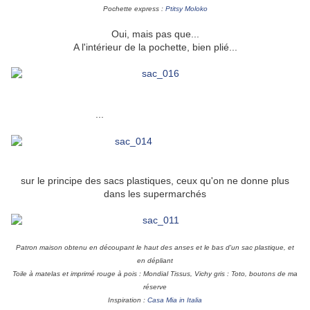
Pochette express :
Ptitsy Moloko
Oui, mais pas que...
A l'intérieur de la pochette, bien plié...
un sac à commissions
...
sur le principe des sacs plastiques, ceux qu'on ne donne plus
dans les supermarchés
Patron maison obtenu en découpant le haut des anses et le bas d'un sac plastique, et
en dépliant
Toile à matelas et imprimé rouge à pois : Mondial Tissus, Vichy gris : Toto, boutons de ma
réserve
Inspiration :
Casa Mia in Italia