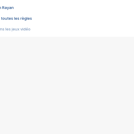
im Rayan
 toutes les règles
s les jeux vidéo
us choquant de Rockstar ? - Le scandale BULLY
e plus moche de Steam
du RÊVE tourne au CAUCHEMAR
pendant 8 heures
it… à tort
umiliés par un jeu vidéo
ire - Final Fantasy 8
ti un empire - Age of Empires
story DOFUS