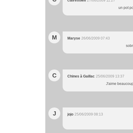
clairesoleil
27/06/2009 11:27
un pot po
M
Maryse
26/06/2009 07:43
sobr
C
Chines à Gaillac
25/06/2009 13:37
J'aime beaucoup 
J
jojo
25/06/2009 08:13