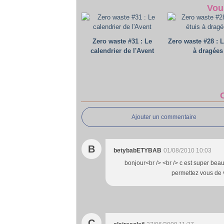
Vou
Zero waste #31 : Le
Zero waste #28 : L
calendrier de l'Avent
à dragées
Ajouter un commentaire
B
betybabETYBAB
01/08/2010 10:03
bonjour<br /> <br /> c est super beau
permettez vous de 
C