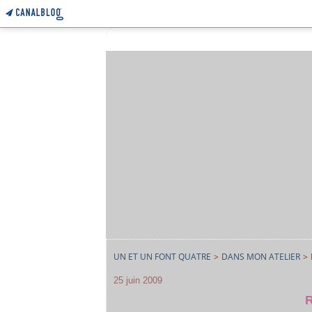
UN ET UN FONT QUATRE
>
DANS MON ATELIER
>
25 juin 2009
R