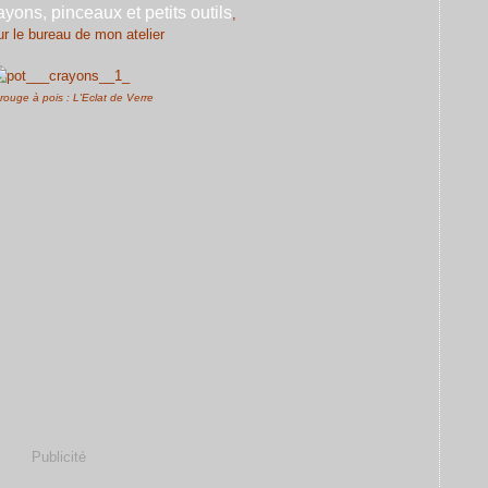
rayons
, pinceaux et petits outils
,
r le bureau de mon atelier
rouge à pois : L'Eclat de Verre
Publicité