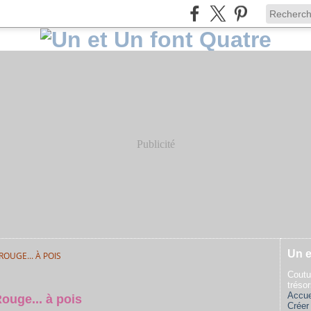
Publicité
Un e
ROUGE... À POIS
Coutu
tréso
Accue
ouge... à pois
Créer