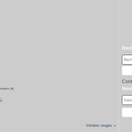
Rec
Cont
News
rmalien [
#
]
Initiales rouges