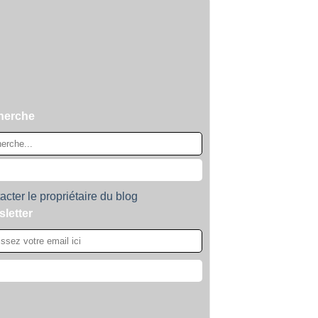
herche
acter le propriétaire du blog
letter