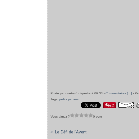
Posté par unetunfontquatre à 06:33 -
Commentaires [
…
]
- Pe
Tags:
petits papiers
Vous aimez ?
0 vote
Le Défi de l'Avent