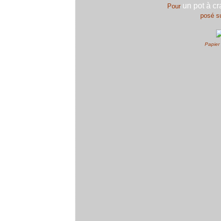
un pot à c
Pour
posé su
Papier 