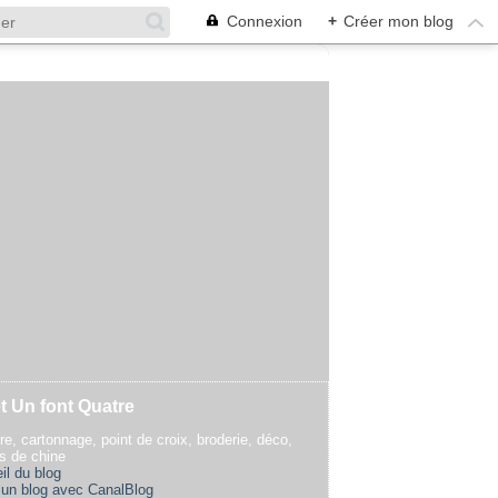
Connexion
+
Créer mon blog
t Un font Quatre
re, cartonnage, point de croix, broderie, déco,
rs de chine
il du blog
 un blog avec CanalBlog