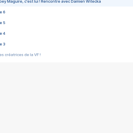
bey Maguire, c'est lui ! Rencontre avec Damien Witecka
e 6
e 5
e 4
e 3
s créatrices de la VF !
e 2
e 1
e Mektoub My Love arrive enfin ! Rencontre avec Shaïn Boumedine et Sal
i : après Toni en famille
elle réalise le bouleversant Dites lui que je l'aime
ais ! Rencontre autour de Vie privée de Rebecca Zlotowski
 de Marguerite, Grave... Rencontre avec Ella Rumpf