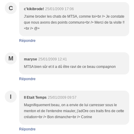
C
c'kikibrode!
25/01/2009 17:06
J'aime broder les chats de MTSA, comme toi<br /> Je constate
que nous avons des points communs<br /> Merci de ta visite !!
<br /> @+
Répondre
M
maryse
25/01/2009 12:41
MTSA bien sûr et il a dû être ravi de ce beau compagnon
Répondre
I
Il Etait Temps
25/01/2009 09:57
Magnifiquement beau, on a envie de lui carresser sous le
menton et de l'entendre miauler, j'adOre ces traits fins de cette
création<br /> Bon dimanche<br /> Corine
Répondre