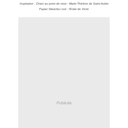
Inspiration : Chats au point de croix - Marie-Thérèse de Saint-Aubin
Papier Skivertex noir : l'Eclat de Verre
Publicité