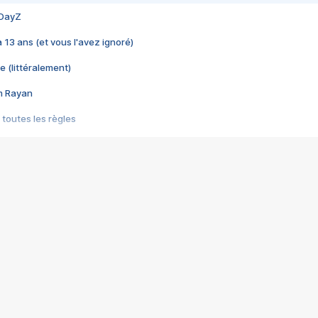
 DayZ
 a 13 ans (et vous l'avez ignoré)
e (littéralement)
im Rayan
 toutes les règles
s les jeux vidéo
us choquant de Rockstar ? - Le scandale BULLY
e plus moche de Steam
du RÊVE tourne au CAUCHEMAR
pendant 8 heures
it… à tort
umiliés par un jeu vidéo