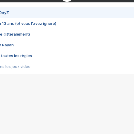
 DayZ
 a 13 ans (et vous l'avez ignoré)
e (littéralement)
im Rayan
 toutes les règles
s les jeux vidéo
us choquant de Rockstar ? - Le scandale BULLY
e plus moche de Steam
du RÊVE tourne au CAUCHEMAR
pendant 8 heures
it… à tort
umiliés par un jeu vidéo