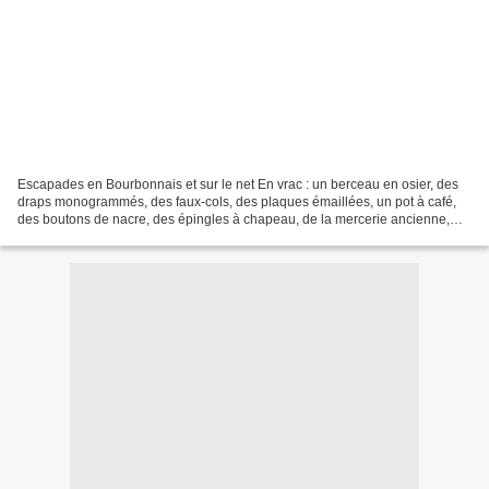
Escapades en Bourbonnais et sur le net En vrac : un berceau en osier, des
draps monogrammés, des faux-cols, des plaques émaillées, un pot à café,
des boutons de nacre, des épingles à chapeau, de la mercerie ancienne,
des petits pots en terre cuite J'envisage...