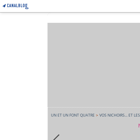
UN ET UN FONT QUATRE
>
VOS NICHOIRS... ET LES