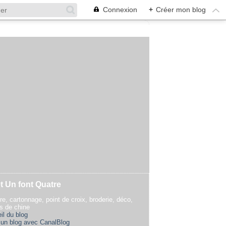
Connexion
+
Créer mon blog
t Un font Quatre
re, cartonnage, point de croix, broderie, déco,
rs de chine
il du blog
 un blog avec CanalBlog