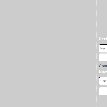
Rec
Cont
News