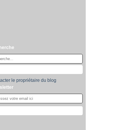
herche
acter le propriétaire du blog
letter