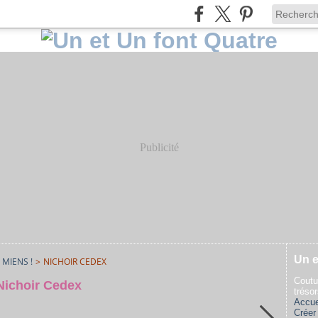
Publicité
Un e
 MIENS !
>
NICHOIR CEDEX
Coutu
Nichoir Cedex
tréso
Accue
Créer